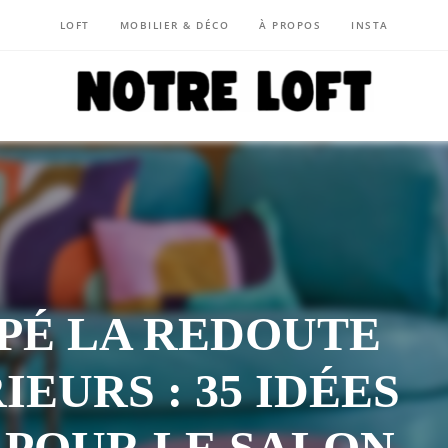
LOFT
MOBILIER & DÉCO
À PROPOS
INSTA
NOTRE LOFT
PÉ LA REDOUTE
IEURS : 35 IDÉES
 POUR LE SALON