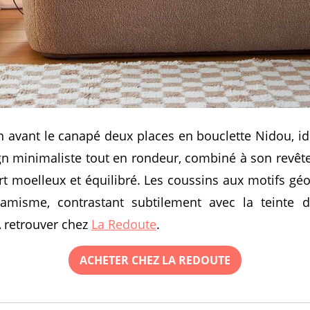
 avant le canapé deux places en bouclette Nidou, idé
gn minimaliste tout en rondeur, combiné à son revêt
rt moelleux et équilibré. Les coussins aux motifs g
misme, contrastant subtilement avec la teinte
À retrouver chez
La Redoute
.
ACHETER CHEZ LA REDOUTE