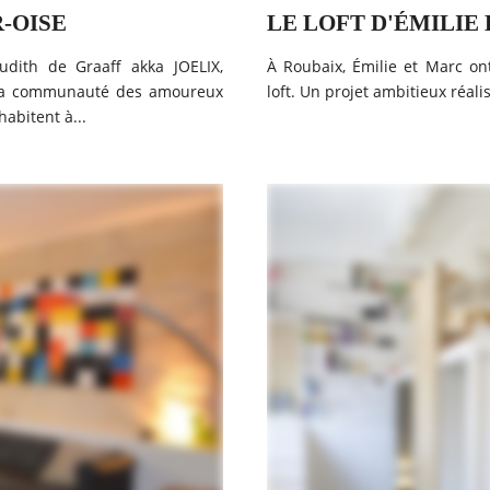
-OISE
LE LOFT D'ÉMILIE
Judith de Graaff akka JOELIX,
À Roubaix, Émilie et Marc o
e la communauté des amoureux
loft. Un projet ambitieux réal
abitent à...