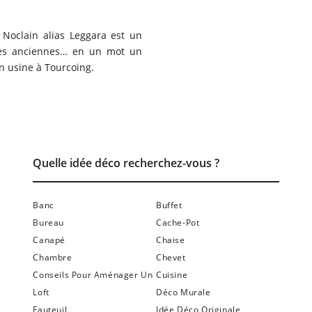
 Noclain alias Leggara est un
iches anciennes… en un mot un
n usine à Tourcoing.
Quelle idée déco recherchez-vous ?
Banc
Buffet
Bureau
Cache-Pot
Canapé
Chaise
Chambre
Chevet
Conseils Pour Aménager Un
Cuisine
Loft
Déco Murale
Fauteuil
Idée Déco Originale