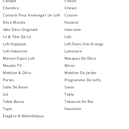
Canapé
Chaise
Chambre
Chevet
Conseils Pour Aménager Un Loft
Cuisine
Déco Murale
Fauteuil
Idée Déco Originale
Interview
Lit & Tête De Lit
Loft
Loft Atypique
Loft Dans Une Grange
Loft Industriel
Luminaire
Maison Esprit Loft
Marques De Déco
Meuble TV
Miroir
Mobilier & Déco
Mobilier De Jardin
Portes
Programme De Lofts
Salle De Bains
Salon
Sol
Table
Table Basse
Tabouret De Bar
Tapis
Vaisselier
Étagère & Bibliothèque