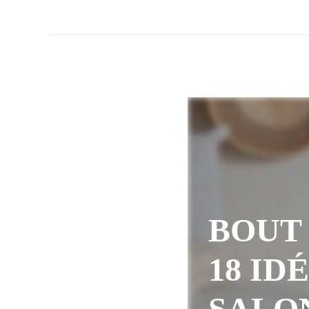
BOUT 
18 ID
SALO