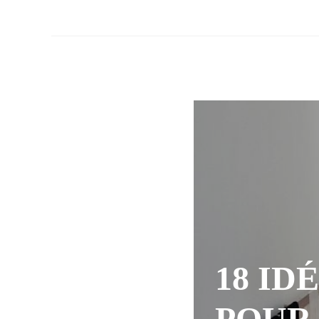
18 ID
POUR