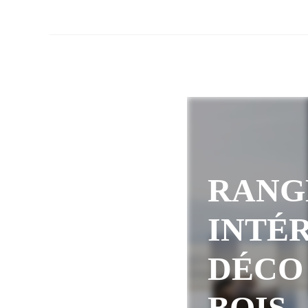
RANG
INTÉR
DÉCO
BOIS