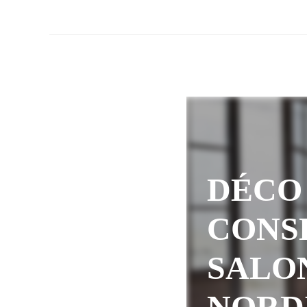
DÉCO 
CONS
SALO
NORD