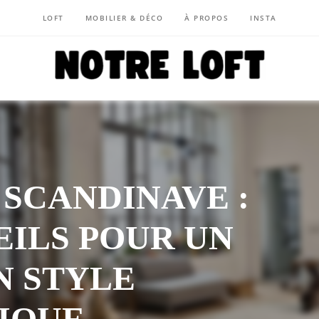
LOFT
MOBILIER & DÉCO
À PROPOS
INSTA
NOTRE LOFT
SCANDINAVE :
EILS POUR UN
N STYLE
IQUE