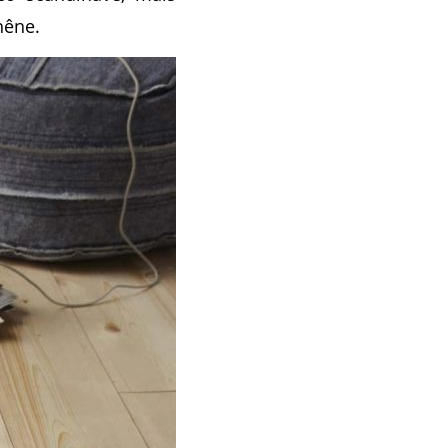
hêne.