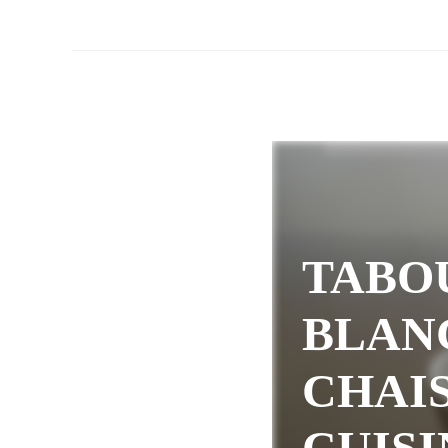
TABO
BLANC
CHAI
CUISI