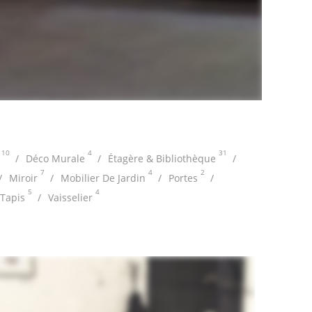
10
4
31
Déco Murale
Étagère & Bibliothèque
7
4
2
Miroir
Mobilier De Jardin
Portes
5
4
Tapis
Vaisselier