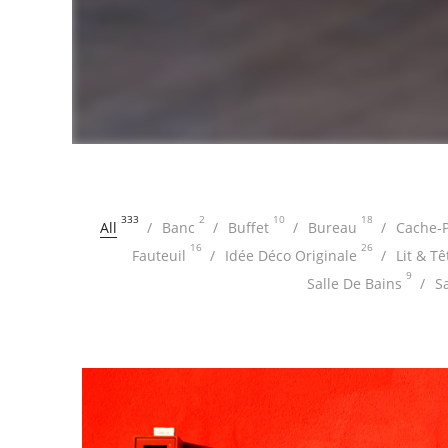
333
2
10
18
All
Banc
Buffet
Bureau
Cache-P
16
26
Fauteuil
Idée Déco Originale
Lit & Tê
9
Salle De Bains
S