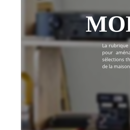
MOB
La rubrique 
pour aména
sélections t
de la maison,