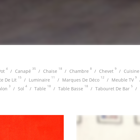
4
35
18
8
9
ot
Canapé
Chaise
Chambre
Chevet
Cuisine
15
11
12
9
te De Lit
Luminaire
Marques De Déco
Meuble TV
3
4
18
18
5
alon
Sol
Table
Table Basse
Tabouret De Bar