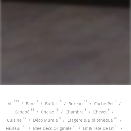
333
2
10
18
4
All
Banc
Buffet
Bureau
Cache-Pot
35
18
8
9
Canapé
Chaise
Chambre
Chevet
10
4
31
Cuisine
Déco Murale
Étagère & Bibliothèque
16
26
15
Fauteuil
Idée Déco Originale
Lit & Tête De Lit