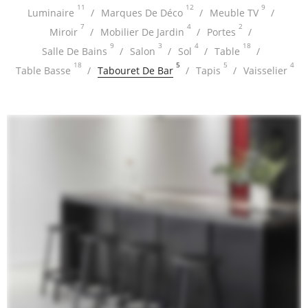
11
12
9
Luminaire
Marques De Déco
Meuble TV
7
4
2
Miroir
Mobilier De Jardin
Portes
9
3
4
18
Salle De Bains
Salon
Sol
Table
18
5
5
4
Table Basse
Tabouret De Bar
Tapis
Vaisselier