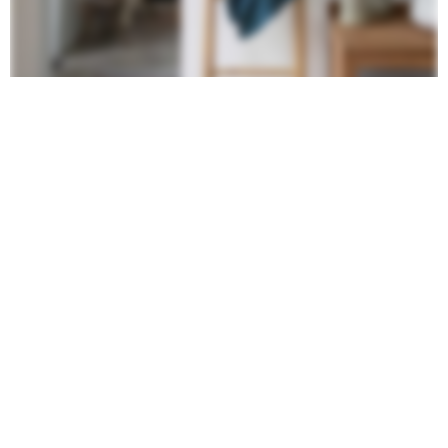
ÉCHELLE PORTE-SERVIETTES : 24 MODÈLES
POUR LA SALLE DE BAINS
Vous êtes à la recherche d'une échelle porte-serviettes ?
Découvrez cette sélection de 24 modèles pour la salle de bains.
L'échelle porte-serviettes est l'accessoire déco salle de bains
qui déborde d'imagination et de propositions. Elle offre une...