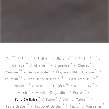
333
2
10
18
4
All
Banc
Buffet
Bureau
Cache-Pot
35
18
8
9
Canapé
Chaise
Chambre
Chevet
10
4
31
Cuisine
Déco Murale
Étagère & Bibliothèque
16
26
15
Fauteuil
Idée Déco Originale
Lit & Tête De Lit
11
12
9
Luminaire
Marques De Déco
Meuble TV
7
4
2
Miroir
Mobilier De Jardin
Portes
9
3
4
18
Salle De Bains
Salon
Sol
Table
18
5
5
4
Table Basse
Tabouret De Bar
Tapis
Vaisselier