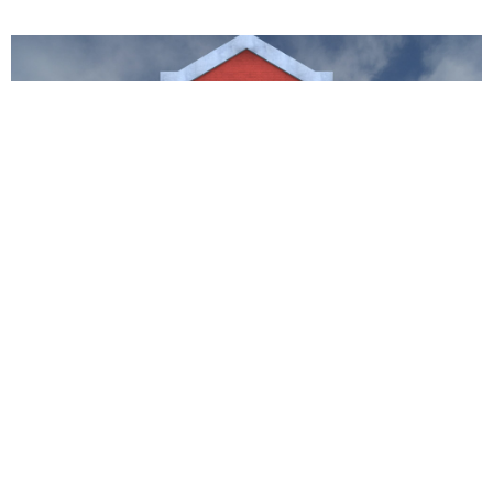
PROGRAMMES DE LOFTS : LILLE, ROUBAIX,
TOURCOING, WAMBRECHIES
Situé à Tourcoing (limite Mouvaux) dans une ancienne
fonderie, le B40 est un nouveau programme de 15 plateaux