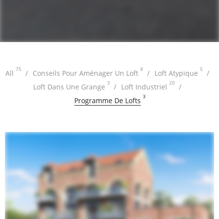
75
8
5
All
Conseils Pour Aménager Un Loft
Loft Atypique
3
20
Loft Dans Une Grange
Loft Industriel
3
Programme De Lofts