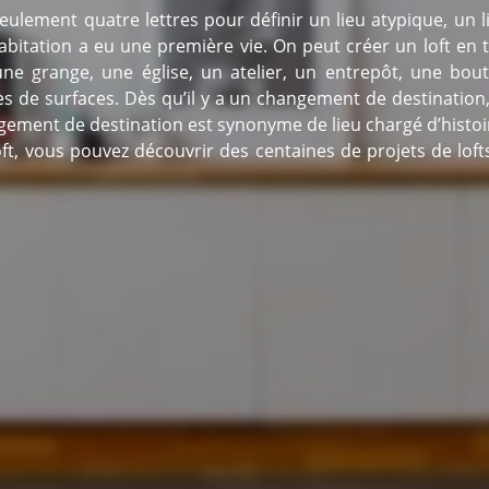
ulement quatre lettres pour définir un lieu atypique, un l
abitation a eu une première vie. On peut créer un loft en
ne grange, une église, un atelier, un entrepôt, une bout
es de surfaces. Dès qu’il y a un changement de destination, i
ngement de destination est synonyme de lieu chargé d’histoi
ft, vous pouvez découvrir des centaines de projets de lofts