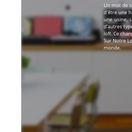
Un mot de se
d'être une h
une usine, u
d’autres typ
loft. Ce cha
Sur Notre Lo
monde.