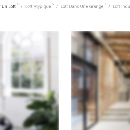
8
5
3
 Un Loft
Loft Atypique
Loft Dans Une Grange
Loft Indu