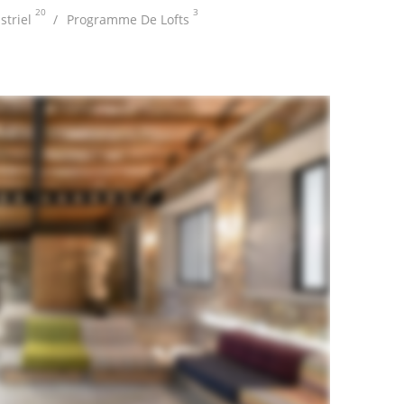
20
3
striel
Programme De Lofts