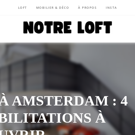
LOFT
MOBILIER & DÉCO
À PROPOS
INSTA
NOTRE LOFT
À AMSTERDAM : 4
BILITATIONS À
UVRIR