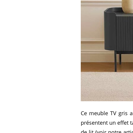
Ce meuble TV gris an
présentent un effet 
de lit (voir notre art