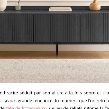
thracite séduit par son allure à la fois sobre et ult
tasseaux, grande tendance du moment que l’on retrouv
icle
tête de lit tasseaux
). Ce jeu de reliefs rythme la 