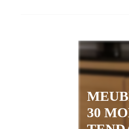
MEUBL
30 MO
TEND