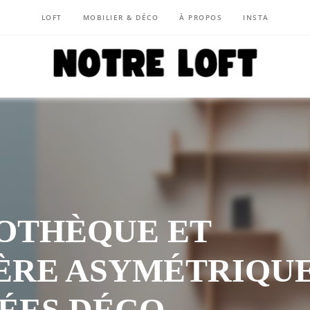
LOFT
MOBILIER & DÉCO
À PROPOS
INSTA
NOTRE LOFT
IOTHÈQUE ET
ÈRE ASYMÉTRIQU
IDÉES DÉCO