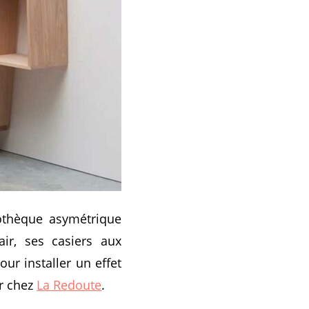
iothèque asymétrique
air, ses casiers aux
ur installer un effet
er chez
La Redoute
.