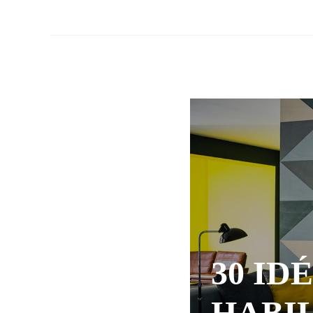
30 ID
HABI