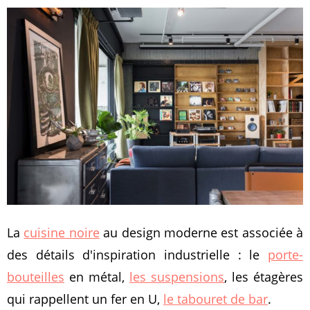
La
cuisine noire
au design moderne est associée à
des détails d'inspiration industrielle : le
porte-
bouteilles
en métal,
les suspensions
, les étagères
qui rappellent un fer en U,
le tabouret de bar
.