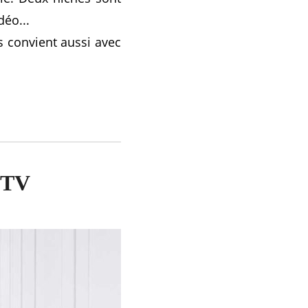
déo...
s convient aussi avec
e TV