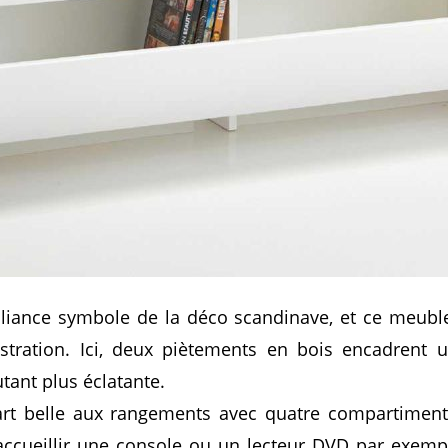
alliance symbole de la déco scandinave, et ce meubl
lustration. Ici, deux piètements en bois encadrent
tant plus éclatante.
art belle aux rangements avec quatre compartiment
ccueillir une console ou un lecteur DVD par exemp