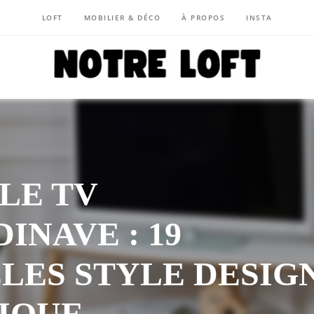
LOFT
MOBILIER & DÉCO
À PROPOS
INSTA
NOTRE LOFT
LE TV
INAVE : 19
LES STYLE DESIG
IQUE