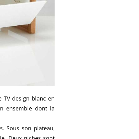
e TV design blanc en
 un ensemble dont la
s. Sous son plateau,
le. Deux niches sont